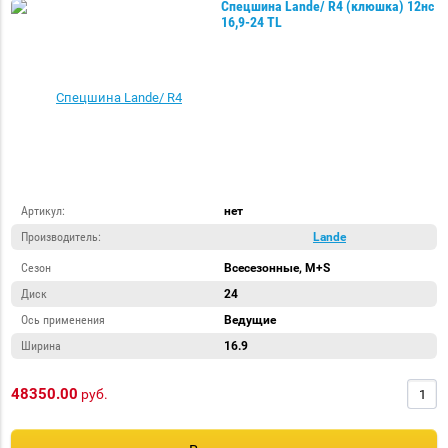
Спецшина Lande/ R4 (клюшка) 12нс
16,9-24 TL
Грузовые
Грузовые
Грузовые
шины
шины
шины
Trayal
Tyrex
Yokohama
Грузовые
Грузовые
Грузовые
Артикул:
нет
шины
шины
шины
Производитель:
Lande
Double Coin
Greckster
Hengtar
Сезон
Всесезонные, M+S
Диск
24
Ось применения
Ведущие
Ширина
16.9
Грузовые
Грузовые
Грузовые
48350.00
шины
руб.
шины
шины
Kingnate
MARCHER
Triangle