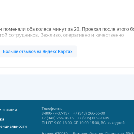
Телефоны:
и и акции
8-800-77-07-137
+7 (343) 266-66-00
+7 (343) 266-16-16
+7 (905) 809-93-39
ка
ПН-ПТ 9:00-18:00, СБ 10:00-15:00, ВС выходной
енциальности
Адрес:
620089, г. Екатеринбург, ул. Луганская, 59/3