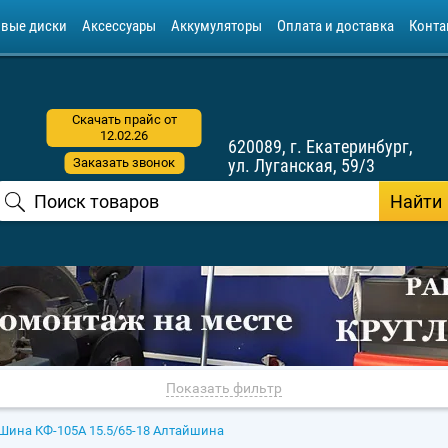
овые диски
Аксессуары
Аккумуляторы
Оплата и доставка
Конта
Скачать прайс от
12.02.26
620089, г. Екатеринбург,
Заказать звонок
ул. Луганская, 59/3
Показать фильтр
Шина КФ-105А 15.5/65-18 Алтайшина